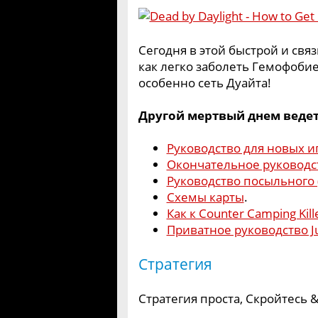
Сегодня в этой быстрой и свя
как легко заболеть Гемофобие
особенно сеть Дуайта!
Другой мертвый днем ведет
Руководство для новых и
Окончательное руководст
Руководство посыльного
Схемы карты
.
Как к Сounter Camping Kill
Приватное руководство J
Стратегия
Стратегия проста, Скройтесь 