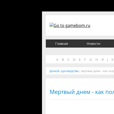
Главная
Новости
A
B
C
D
E
F
G
H
Я
J
K
Домой
»
руководства
», мертвые днем - как по
Мертвый днем - как по