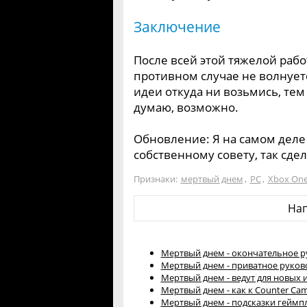
Заключение
После всей этой тяжелой рабо
противном случае не волнуетес
идеи откуда ни возьмись, тем 
думаю, возможно.
Обновление: Я на самом деле
собственному совету, так сдел
Признаки:
мертвый днем
,
PC
,
Xbox On
На
Мертвый днем - окончательное р
Мертвый днем - приватное руково
Мертвый днем - ведут для новых 
Мертвый днем - как к Сounter Camp
Мертвый днем - подсказки геймп