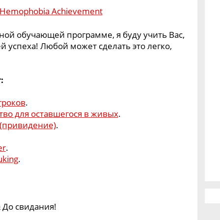
зной обучающей программе, я буду учить Вас,
й успеха! Любой может сделать это легко,
:
гроков
.
во для оставшегося в живых
.
 (привидение)
.
er
.
uking
.
& До свидания!