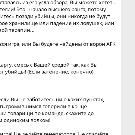
ставаясь из его угла обзора, Вы можете хотеть
тегии! Это - начало высшего ранга, потому
дитесь позади убийцы, они никогда не будут
трое хранилище или падение их ловушек, или
вой терапии...
вся игра, или Вы будете найдены от ворон AFK
ту, смесь с Вашей средой так, как Вы
т убийцы! (Если затенение, конечно).
если Вы не заботитесь ни о каких пунктах,
ть громившимся говорили в конце
аши товарищи по команде, скажите до
м одиноким волком!
 игра! Не делайте генераторов! Не спасайте