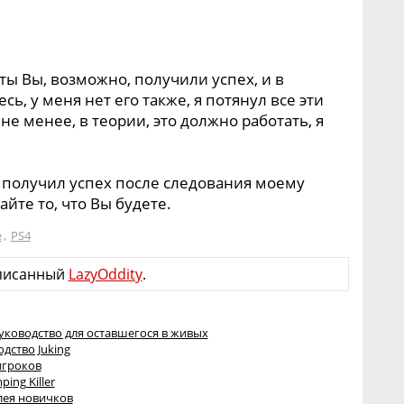
ты Вы, возможно, получили успех, и в
ь, у меня нет его также, я потянул все эти
не менее, в теории, это должно работать, я
 получил успех после следования моему
айте то, что Вы будете.
e
,
PS4
писанный
LazyOddity
.
уководство для оставшегося в живых
дство Juking
игроков
ing Killer
лея новичков