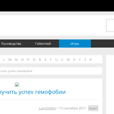
Руководства
Геймплей
Игры
L
M
N
O
P
Q
R
S
T
U
V
W
X
Y
Z
#
лучить успех гемофобии
лучить успех гемофобии
LazyOddity
/
15 сентября 2017
Ведет