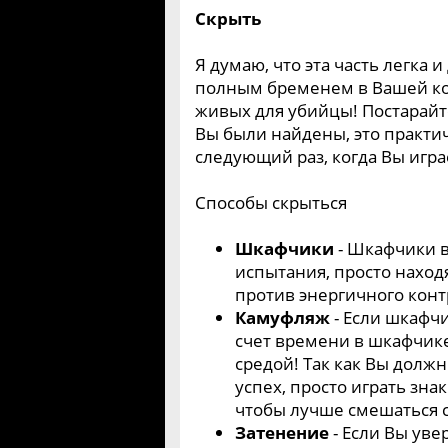
Скрыть
Я думаю, что эта часть легка 
полным бременем в Вашей ко
живых для убийцы! Постарайте
Вы были найдены, это практич
следующий раз, когда Вы игр
Способы скрыться
Шкафчики
- Шкафчики в
испытания, просто находя
против энергичного кон
Камуфляж
- Если шкафчи
счет времени в шкафчике
средой! Так как Вы долж
успех, просто играть зна
чтобы лучше смешаться с
Затенение
- Если Вы уве