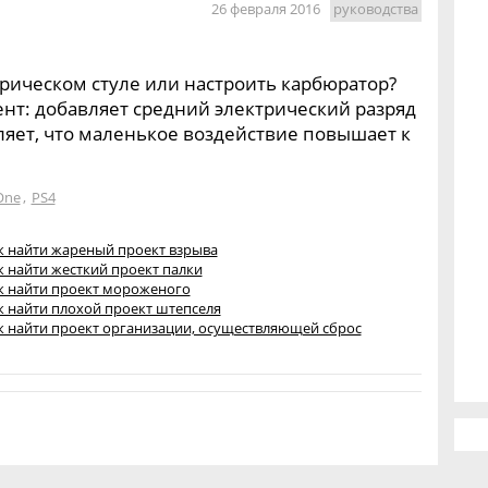
26 февраля 2016
руководства
трическом стуле или настроить карбюратор?
нт: добавляет средний электрический разряд
яет, что маленькое воздействие повышает к
One
,
PS4
к найти жареный проект взрыва
 найти жесткий проект палки
к найти проект мороженого
к найти плохой проект штепселя
к найти проект организации, осуществляющей сброс