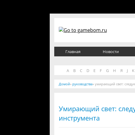
Главная
Новости
A
B
C
D
E
F
G
H
Я
J
K
Домой
»
руководства
» умирающий свет: следую
Умирающий свет: следу
инструмента