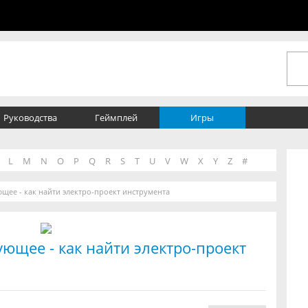
Руководства
Геймплей
Игры
L
M
N
O
P
Q
R
S
T
U
V
W
X
Y
Z
#
щее - как найти электро-проект инструмента
ющее - как найти электро-проект