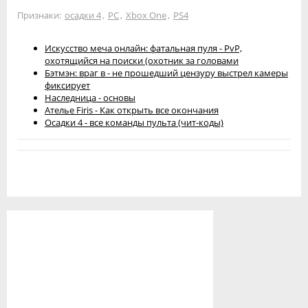
Признаки:
осадки 4
,
PC
,
Xbox One
,
PS4
Искусство меча онлайн: фатальная пуля - PvP,
охотящийся на поиски (охотник за головами
Бэтмэн: враг в - не прошедший цензуру выстрел камеры
фиксирует
Наследница - основы
Ателье Firis - Как открыть все окончания
Осадки 4 - все команды пульта (чит-коды)