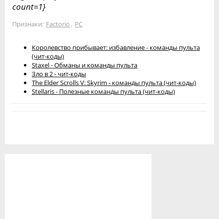
count=1}
Признаки:
Factorio
,
PC
Королевство прибывает: избавление - команды пульта
(чит-коды)
Staxel - Обманы и команды пульта
Зло в 2 - чит-коды
The Elder Scrolls V: Skyrim - команды пульта (чит-коды)
Stellaris - Полезные команды пульта (чит-коды)