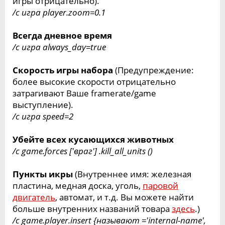
игры отрицательно).
/c игра player.zoom=0.1
Всегда дневное время
/c игра always_day=true
Скорость игры набора
(Предупреждение:
более высокие скорости отрицательно
затрагивают Ваше framerate/game
выступление).
/c игра speed=2
Убейте всех кусающихся животных
/c game.forces ['враг'] .kill_all_units ()
Пункты икры
(Внутреннее имя: железная
пластина, медная доска, уголь,
паровой
двигатель
, автомат, и т.д. Вы можете найти
больше внутренних названий товара
здесь
.)
/c game.player.insert {называют ='internal-name',