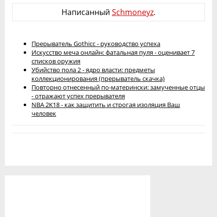
Написанный
Schmoneyz
.
Прерыватель Gothicc - руководство успеха
Искусство меча онлайн: фатальная пуля - оценивает 7
списков оружия
Убийство пола 2 - ядро власти: предметы
коллекционирования (прерыватель скачка)
Повторно отнесенный по-матерински: замученные отцы
- отражают успех прерывателя
NBA 2K18 - как защитить и строгая изоляция Ваш
человек