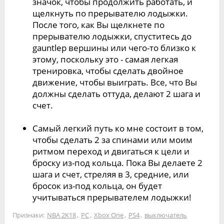
значок, чтобы продолжить работать, и
щелкнуть по прерывателю лодыжки.
После того, как Вы щелкнете по
прерывателю лодыжки, спуститесь до
gauntlep вершины или чего-то близко к
этому, поскольку это - самая легкая
тренировка, чтобы сделать двойное
движение, чтобы выиграть. Все, что Вы
должны сделать оттуда, делают 2 шага и
счет.
Самый легкий путь ко мне состоит в том,
чтобы сделать 2 за спинами или моим
ритмом переход и двигаться к цели и
броску из-под кольца. Пока Вы делаете 2
шага и счет, стреляя в 3, средние, или
бросок из-под кольца, он будет
учитываться прерывателем лодыжки!
Признаки:
NBA 2K18
,
PC
,
Xbox One
,
PS4
,
выключатель