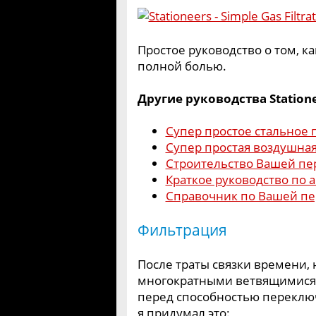
Простое руководство о том, к
полной болью.
Другие руководства Statione
Супер простое стальное
Супер простая воздушная
Строительство Вашей пе
Краткое руководство по 
Справочник по Вашей пе
Фильтрация
После траты связки времени, 
многократными ветвящимися 
перед способностью переключи
я придумал это: