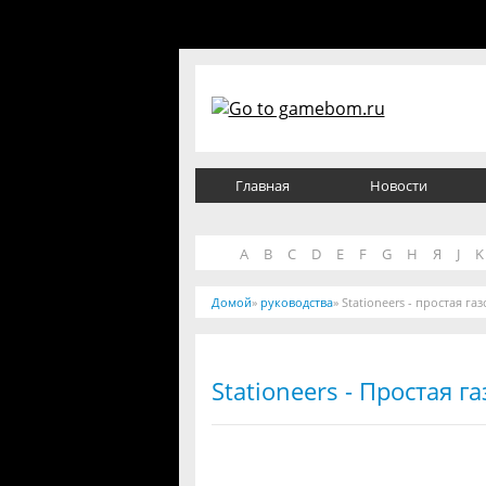
Главная
Новости
A
B
C
D
E
F
G
H
Я
J
K
Домой
»
руководства
» Stationeers - простая г
Stationeers - Простая 