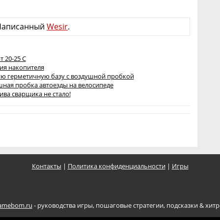
Написанный
Wesir
.
т 20-25 C
ция накопителя
рвую герметичную базу с воздушной пробкой
ушная пробка автоезды на велосипеде
ива сварщика не стало!
Контакты
|
Политика конфиденциальности
|
Игры
amebom.ru
- руководства игры, пошаговые стратегии, подсказки & хитро