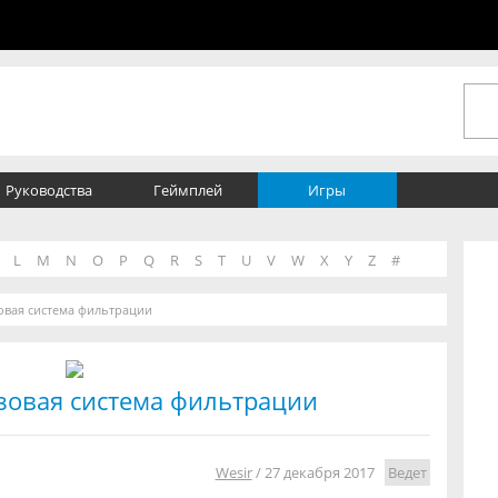
Руководства
Геймплей
Игры
L
M
N
O
P
Q
R
S
T
U
V
W
X
Y
Z
#
азовая система фильтрации
газовая система фильтрации
Wesir
/
27 декабря 2017
Ведет