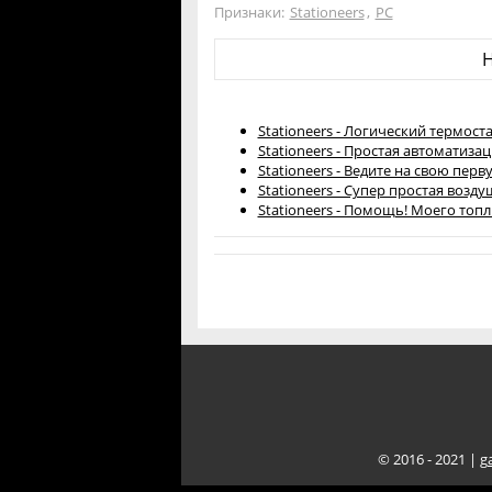
Признаки:
Stationeers
,
PC
Stationeers - Логический термоста
Stationeers - Простая автоматиза
Stationeers - Ведите на свою пе
Stationeers - Супер простая возд
Stationeers - Помощь! Моего топл
© 2016 - 2021 |
g