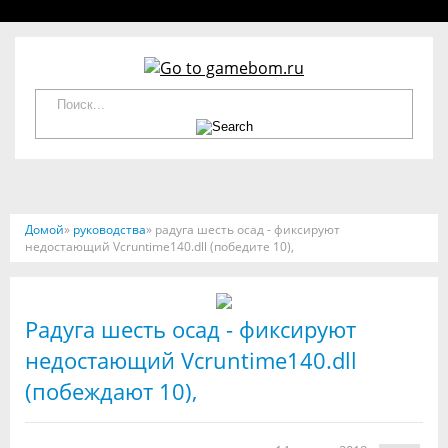
Домой
»
руководства
» радуга шесть осад - фиксируют
недостающий Vcruntime140.dll (победите 10),
Радуга шесть осад - фиксируют
недостающий Vcruntime140.dll
(побеждают 10),