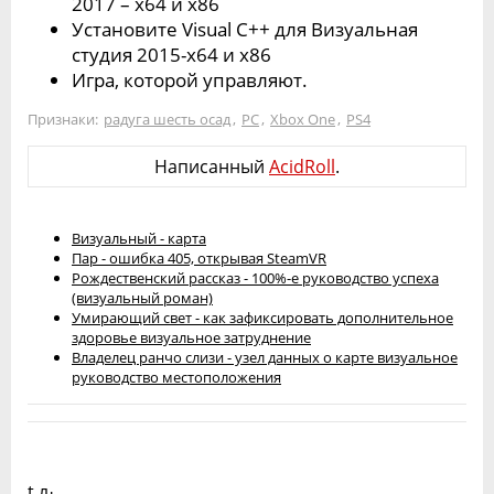
2017 – x64 и x86
Установите Visual C++ для Визуальная
студия 2015-x64 и x86
Игра, которой управляют.
Признаки:
радуга шесть осад
,
PC
,
Xbox One
,
PS4
Написанный
AcidRoll
.
Визуальный - карта
Пар - ошибка 405, открывая SteamVR
Рождественский рассказ - 100%-е руководство успеха
(визуальный роман)
Умирающий свет - как зафиксировать дополнительное
здоровье визуальное затруднение
Владелец ранчо слизи - узел данных о карте визуальное
руководство местоположения
t ԉ