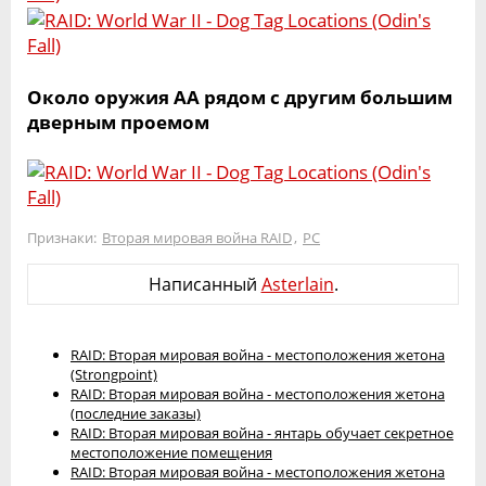
Около оружия AA рядом с другим большим
дверным проемом
Признаки:
Вторая мировая война RAID
,
PC
Написанный
Asterlain
.
RAID: Вторая мировая война - местоположения жетона
(Strongpoint)
RAID: Вторая мировая война - местоположения жетона
(последние заказы)
RAID: Вторая мировая война - янтарь обучает секретное
местоположение помещения
RAID: Вторая мировая война - местоположения жетона