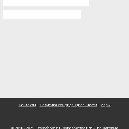
Контакты
|
Политика конфиденциальности
|
Игры
© 2016 - 2021 |
gamebom.ru
- руководства игры, пошаговые